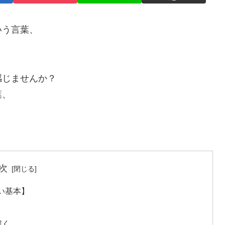
いう言葉、
感じませんか？
葉、
次
い基本】
解く