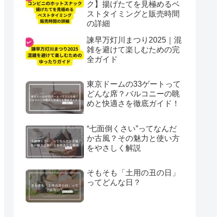
ク】揚げたてを見極めるベ
ストタイミングと販売時間
の詳細
諫早万灯川まつり2025｜混
雑を避けて楽しむための完
全ガイド
東京ドームの33ゲートって
どんな席？バルコニーの眺
めと快適さを徹底ガイド！
“七面倒くさい”ってなんだ
か古風？その魅力と使い方
をやさしく解説
そもそも「土用の丑の日」
ってどんな日？