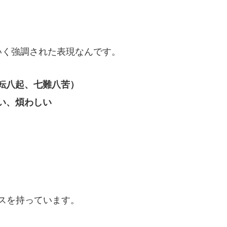
いく強調された表現なんです。
転八起、七難八苦）
い、煩わしい
スを持っています。