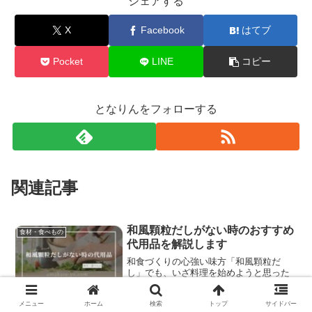
シェアする
X
Facebook
はてブ
Pocket
LINE
コピー
となりんをフォローする
関連記事
和風顆粒だしがない時のおすすめ
食材・食べもの
代用品を解説します
和食づくりの心強い味方「和風顆粒だ
し」でも、いざ料理を始めようと思った
時に「ない！」と気づいて困ったことは
ありませんか？実は、身近な調味料や素
メニュー
ホーム
検索
トップ
サイドバー
材でも、意外とおいしく代用できる方法