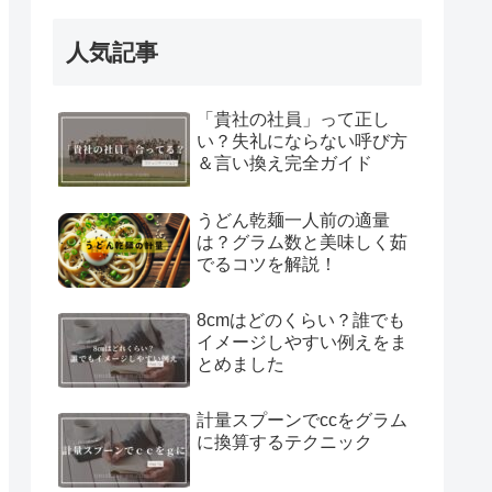
人気記事
「貴社の社員」って正し
い？失礼にならない呼び方
＆言い換え完全ガイド
うどん乾麺一人前の適量
は？グラム数と美味しく茹
でるコツを解説！
8cmはどのくらい？誰でも
イメージしやすい例えをま
とめました
計量スプーンでccをグラム
に換算するテクニック