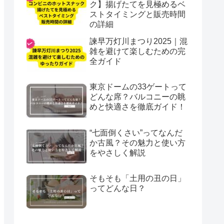
ク】揚げたてを見極めるベ
ストタイミングと販売時間
の詳細
諫早万灯川まつり2025｜混
雑を避けて楽しむための完
全ガイド
東京ドームの33ゲートって
どんな席？バルコニーの眺
めと快適さを徹底ガイド！
“七面倒くさい”ってなんだ
か古風？その魅力と使い方
をやさしく解説
そもそも「土用の丑の日」
ってどんな日？