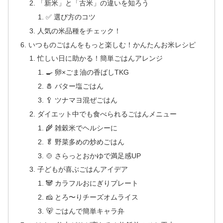
「新米」と「古米」の違いを知ろう
✅ 選び方のコツ
人気の米品種をチェック！
いつものごはんをもっと楽しむ！かんたんお米レシピ
忙しい日に助かる！簡単ごはんアレンジ
🍳 卵×ごま油の香ばしTKG
🧂 バター塩ごはん
🥄 ツナマヨ混ぜごはん
ダイエット中でも食べられるごはんメニュー
🌾 雑穀米でヘルシーに
🥬 野菜多めの炒めごはん
🍲 さらっとおかゆで満足感UP
子どもが喜ぶごはんアイデア
🐼 カラフルおにぎりプレート
🧀 とろ〜りチーズオムライス
🐻 ごはんで簡単キャラ弁