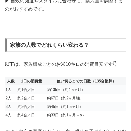
▶︎ 自炊の頻度やスタイルに合わせて、購入量を調整する
のがおすすめです。
家族の人数でどれくらい変わる？
以下は、家族構成ごとのお米10キロの消費目安です👇
人数
1日の消費量
使い切るまでの日数（135合換算）
1人
約1合／日
約135日（約4.5ヶ月）
2人
約2合／日
約67日（約2ヶ月強）
3人
約3合／日
約45日（約1.5ヶ月）
4人
約4合／日
約33日（約1ヶ月＋α）