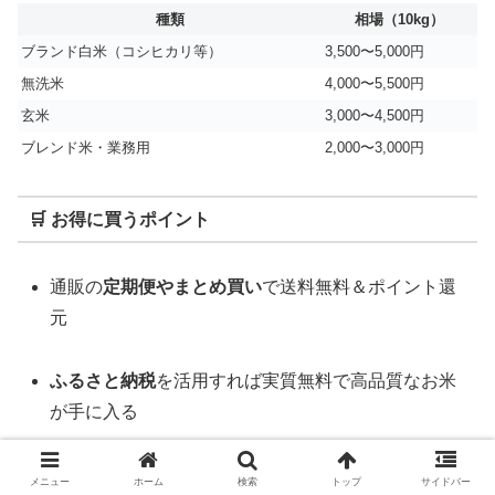
種類
相場（10kg）
ブランド白米（コシヒカリ等）
3,500〜5,000円
無洗米
4,000〜5,500円
玄米
3,000〜4,500円
ブレンド米・業務用
2,000〜3,000円
🛒 お得に買うポイント
通販の
定期便やまとめ買い
で送料無料＆ポイント還
元
ふるさと納税
を活用すれば実質無料で高品質なお米
が手に入る
一気に大量買いより、
消費ペースに合った量をこま
メニュー
ホーム
検索
トップ
サイドバー