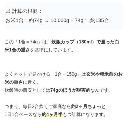
📐 計算の根拠：
お米1合＝約74g → 10,000g ÷ 74g ≒ 約135合
この「1合＝74g」は、
炊飯カップ（180ml）で量った白
米1合の重さ
を基準にしています。
よくネットで見かける「1合＝150g」は
玄米や精米前のお
米の重さ
に近く、
炊飯時の目安としては
74gのほうが現実的
なんです。
つまり、毎日2合炊くご家庭なら
約2ヶ月ちょっと
、
1日1合ペースなら
約4ヶ月半
もつ計算になります。